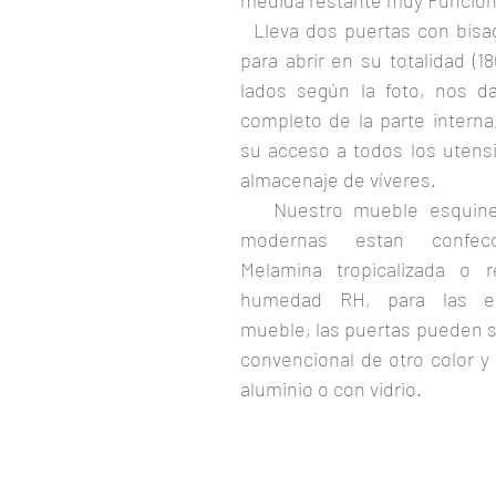
medida restante muy Funcion
  Lleva dos puertas con bisagras especiales 
para abrir en su totalidad (1
lados según la foto, nos d
completo de la parte interna,
su acceso a todos los utensil
almacenaje de víveres.
   Nuestro mueble esquinero de cocinas 
modernas estan confecc
Melamina tropicalizada o re
humedad RH, para las est
mueble, las puertas pueden s
convencional de otro color y 
aluminio o con vidrio.