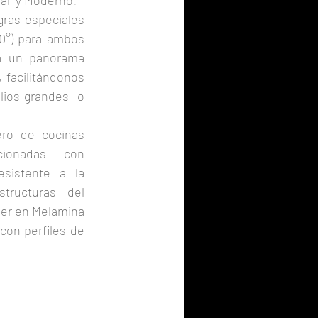
al  y Moderno.
80°) para ambos 
a un panorama 
 facilitándonos 
ios grandes  o 
ionadas con 
sistente a la 
ructuras del 
er en Melamina 
con perfiles de 