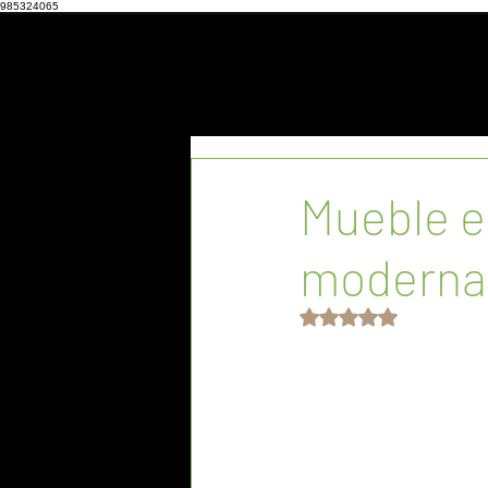
985324065
Mueble e
moderna
Obtuvo NaN de 5 est