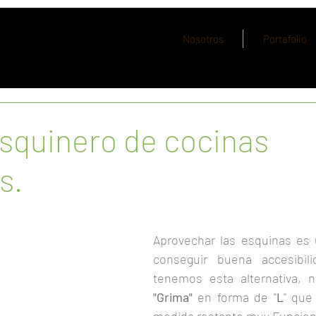
Nosotros
Portafolio
squinero de cocinas
s.
rellas.
Aprovechar las esquinas es 
conseguir buena accesibilid
"Grima"
 en forma de "
L
" que