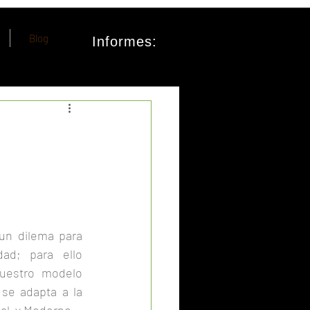
Blog
Informes:
un dilema para 
ad; para ello 
tenemos esta alternativa, nuestro modelo 
 se adapta a la 