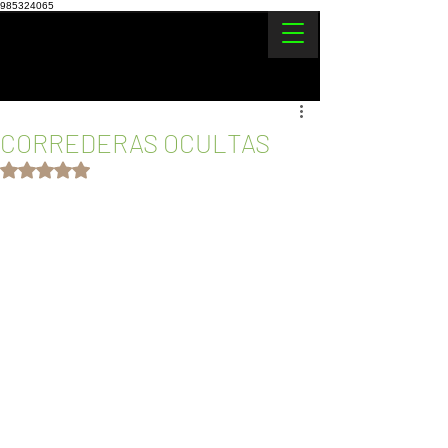
985324065
CORREDERAS OCULTAS
Obtuvo NaN de 5 estrellas.