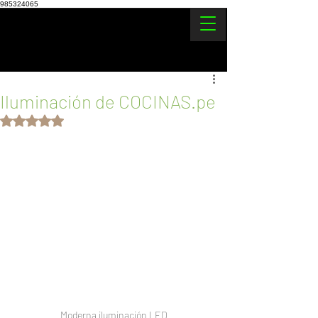
985324065
Iluminación de COCINAS.pe
Obtuvo NaN de 5 estrellas.
Moderna iluminación LED