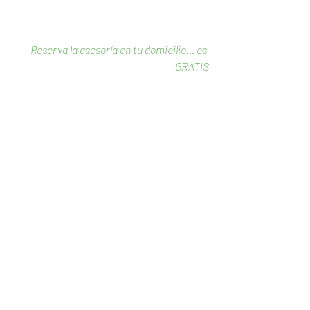
Reserva la asesoría en tu domicilio... es 
GRATIS
#cocinasmodernas
#Griferías
#llavesdecocinas
Comentarios
0.0 / 5 (0)
Comentar y calificar...