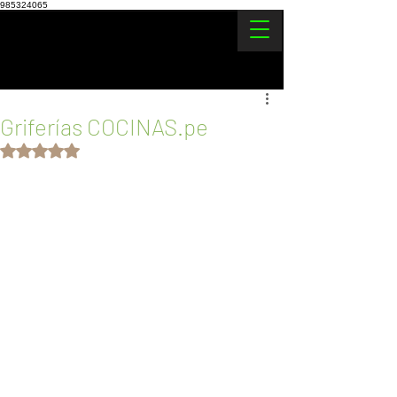
985324065
Griferías COCINAS.pe
Obtuvo NaN de 5 estrellas.